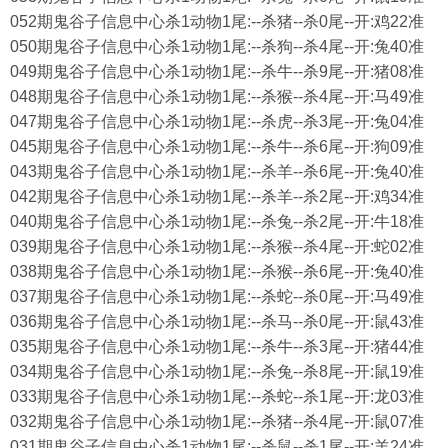
052期鬼谷子信息中心杀1动物1尾:--杀猪--杀0尾--开:鸡22准
050期鬼谷子信息中心杀1动物1尾:--杀狗--杀4尾--开:兔40准
049期鬼谷子信息中心杀1动物1尾:--杀牛--杀9尾--开:猪08准
048期鬼谷子信息中心杀1动物1尾:--杀猴--杀4尾--开:马49准
047期鬼谷子信息中心杀1动物1尾:--杀虎--杀3尾--开:兔04准
045期鬼谷子信息中心杀1动物1尾:--杀牛--杀6尾--开:狗09准
043期鬼谷子信息中心杀1动物1尾:--杀羊--杀6尾--开:兔40准
042期鬼谷子信息中心杀1动物1尾:--杀羊--杀2尾--开:鸡34准
040期鬼谷子信息中心杀1动物1尾:--杀兔--杀2尾--开:牛18准
039期鬼谷子信息中心杀1动物1尾:--杀猴--杀4尾--开:蛇02准
038期鬼谷子信息中心杀1动物1尾:--杀猴--杀6尾--开:兔40准
037期鬼谷子信息中心杀1动物1尾:--杀蛇--杀0尾--开:马49准
036期鬼谷子信息中心杀1动物1尾:--杀马--杀0尾--开:鼠43准
035期鬼谷子信息中心杀1动物1尾:--杀牛--杀3尾--开:猪44准
034期鬼谷子信息中心杀1动物1尾:--杀兔--杀8尾--开:鼠19准
033期鬼谷子信息中心杀1动物1尾:--杀蛇--杀1尾--开:龙03准
032期鬼谷子信息中心杀1动物1尾:--杀猪--杀4尾--开:鼠07准
031期鬼谷子信息中心杀1动物1尾:--杀鼠--杀1尾--开:羊24准