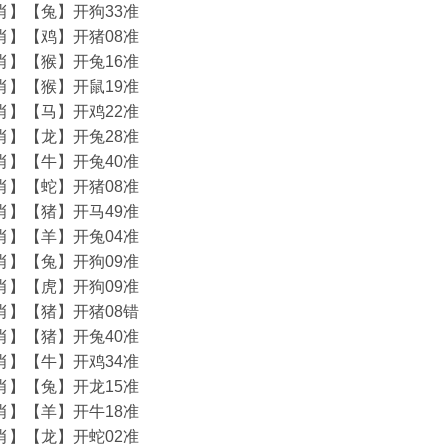
杀肖】【兔】开狗33准
杀肖】【鸡】开猪08准
杀肖】【猴】开兔16准
杀肖】【猴】开鼠19准
杀肖】【马】开鸡22准
杀肖】【龙】开兔28准
杀肖】【牛】开兔40准
杀肖】【蛇】开猪08准
杀肖】【猪】开马49准
杀肖】【羊】开兔04准
杀肖】【兔】开狗09准
杀肖】【虎】开狗09准
杀肖】【猪】开猪08错
杀肖】【猪】开兔40准
杀肖】【牛】开鸡34准
杀肖】【兔】开龙15准
杀肖】【羊】开牛18准
杀肖】【龙】开蛇02准