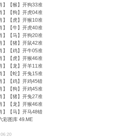
杀肖】【猴】开狗33准
杀肖】【狗】开虎04准
杀肖】【虎】开猴10准
杀肖】【牛】开虎40准
杀肖】【马】开狗20准
杀肖】【猪】开鼠42准
杀肖】【鸡】开牛05准
杀肖】【虎】开猴46准
杀肖】【龙】开羊11准
杀肖】【蛇】开兔15准
杀肖】【鸡】开鸡45错
杀肖】【狗】开鸡45准
杀肖】【猪】开兔27准
杀肖】【龙】开猴46准
杀肖】【马】开马48错
图库 49.ΜΕ
06:20