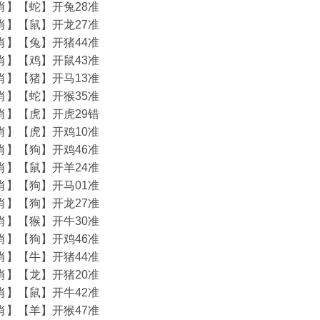
杀肖】【蛇】开兔28准
杀肖】【鼠】开龙27准
杀肖】【兔】开猪44准
杀肖】【鸡】开鼠43准
杀肖】【猪】开马13准
杀肖】【蛇】开猴35准
杀肖】【虎】开虎29错
杀肖】【虎】开鸡10准
杀肖】【狗】开鸡46准
杀肖】【鼠】开羊24准
杀肖】【狗】开马01准
杀肖】【狗】开龙27准
杀肖】【猴】开牛30准
杀肖】【狗】开鸡46准
杀肖】【牛】开猪44准
杀肖】【龙】开猪20准
杀肖】【鼠】开牛42准
杀肖】【羊】开猴47准