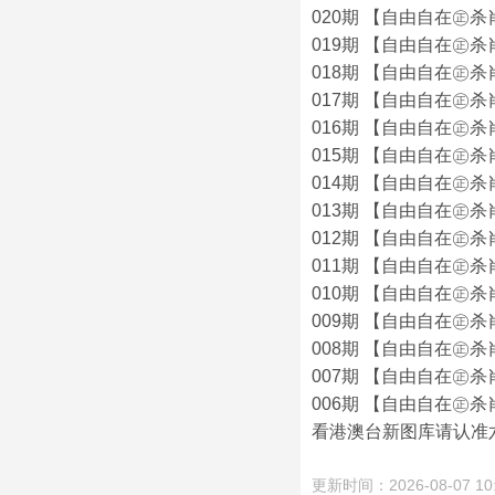
020期 【自由自在㊣
019期 【自由自在㊣
018期 【自由自在㊣
017期 【自由自在㊣
016期 【自由自在㊣
015期 【自由自在㊣
014期 【自由自在㊣
013期 【自由自在㊣
012期 【自由自在㊣
011期 【自由自在㊣
010期 【自由自在㊣
009期 【自由自在㊣
008期 【自由自在㊣
007期 【自由自在㊣
006期 【自由自在㊣
看港澳台新图库请认准六彩
更新时间：2026-08-07 10: