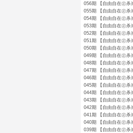
056期 【自由自在㊣
055期 【自由自在㊣
054期 【自由自在㊣
053期 【自由自在㊣
052期 【自由自在㊣
051期 【自由自在㊣
050期 【自由自在㊣
049期 【自由自在㊣
048期 【自由自在㊣
047期 【自由自在㊣
046期 【自由自在㊣
045期 【自由自在㊣
044期 【自由自在㊣
043期 【自由自在㊣
042期 【自由自在㊣
041期 【自由自在㊣
040期 【自由自在㊣
039期 【自由自在㊣