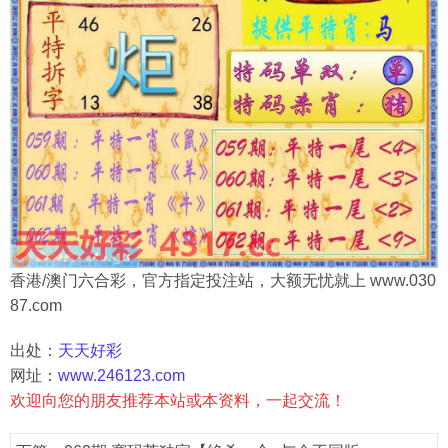
香港/澳门六合彩，官方指定投注站，大额无忧就上 www.030
87.com
出处：
天天好彩
网址：
www.246123.com
欢迎向您的朋友推荐本站或本资料，一起交流！