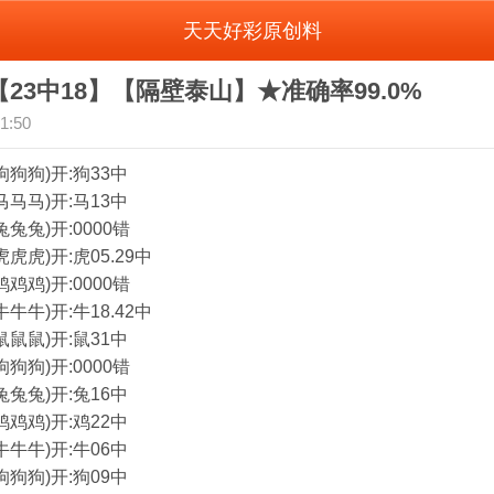
天天好彩原创料
【23中18】【隔壁泰山】★准确率99.0%
1:50
狗狗狗)开:狗33中
马马马)开:马13中
兔兔兔)开:0000错
虎虎虎)开:虎05.29中
鸡鸡鸡)开:0000错
牛牛牛)开:牛18.42中
鼠鼠鼠)开:鼠31中
狗狗狗)开:0000错
兔兔兔)开:兔16中
鸡鸡鸡)开:鸡22中
牛牛牛)开:牛06中
狗狗狗)开:狗09中