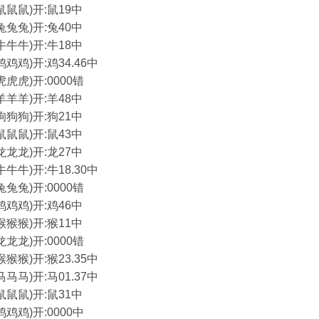
鼠鼠鼠)开:鼠19中
兔兔兔)开:兔40中
牛牛牛)开:牛18中
鸡鸡鸡)开:鸡34.46中
虎虎虎)开:0000错
羊羊羊)开:羊48中
狗狗狗)开:狗21中
鼠鼠鼠)开:鼠43中
龙龙龙)开:龙27中
牛牛牛)开:牛18.30中
兔兔兔)开:0000错
鸡鸡鸡)开:鸡46中
猴猴猴)开:猴11中
龙龙龙)开:0000错
猴猴猴)开:猴23.35中
马马马)开:马01.37中
鼠鼠鼠)开:鼠31中
鸡鸡鸡)开:0000中