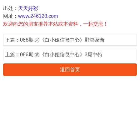
出处：
天天好彩
网址：
www.246123.com
欢迎向您的朋友推荐本站或本资料，一起交流！
下篇：
086期:㊣《白小姐信息中心》野兽家畜
上篇：
086期:㊣《白小姐信息中心》3尾中特
返回首页