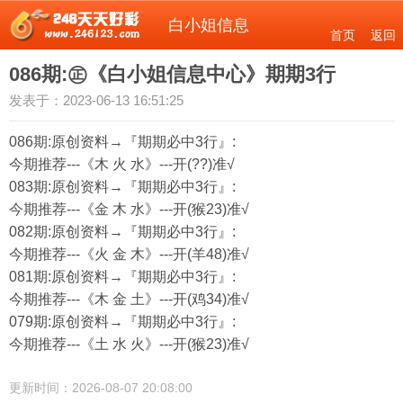
白小姐信息
首页
返回
086期:㊣《白小姐信息中心》期期3行
发表于：2023-06-13 16:51:25
086期:原创资料→『期期必中3行』:
今期推荐---《木 火 水》---开(??)准√
083期:原创资料→『期期必中3行』:
今期推荐---《金 木 水》---开(猴23)准√
082期:原创资料→『期期必中3行』:
今期推荐---《火 金 木》---开(羊48)准√
081期:原创资料→『期期必中3行』:
今期推荐---《木 金 土》---开(鸡34)准√
079期:原创资料→『期期必中3行』:
今期推荐---《土 水 火》---开(猴23)准√
更新时间：2026-08-07 20:08:00