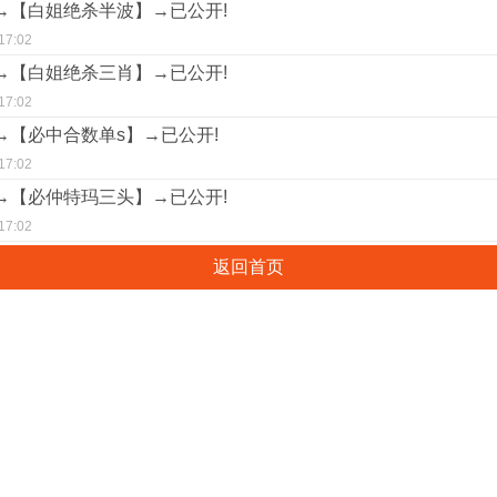
威→【白姐绝杀半波】→已公开!
17:02
威→【白姐绝杀三肖】→已公开!
17:02
威→【必中合数单s】→已公开!
17:02
威→【必仲特玛三头】→已公开!
17:02
返回首页