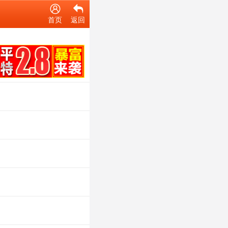
首页
返回